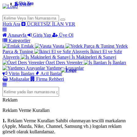
Giriş Yap
Üye Ol
Hızlı Ara
ÜCRETSİZ İLAN VER
Anasayfa
Giriş Yap
Üye Ol
Kategoriler
Emlak
Vasıta
Yedek
Parça & Tuning
İkinci El ve Sıfır
Alışveriş
İş Makineleri & Sanayi
Özel Ders Verenler
İş İlanları
Yardımcı Arayanlar
Vitrin İlanları
Acil İlanlar
Mağazalar
Firma Rehberi
Reklam
Reklam Verme Kuralları
1.
Reklam Verme Kuralları Sahibi olunmayan tescilli markaların
(Apple, Mazda, Nike, Channel, Samsung vb.) logoları reklam
görseli olarak kullanılamaz.