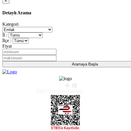
×
Detaylı Arama
Kategori
İl :
İlçe :
Fiyat
PWA Uygulamasını İndir